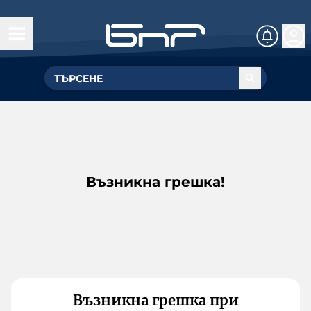
Възникна грешка!
Възникна грешка при