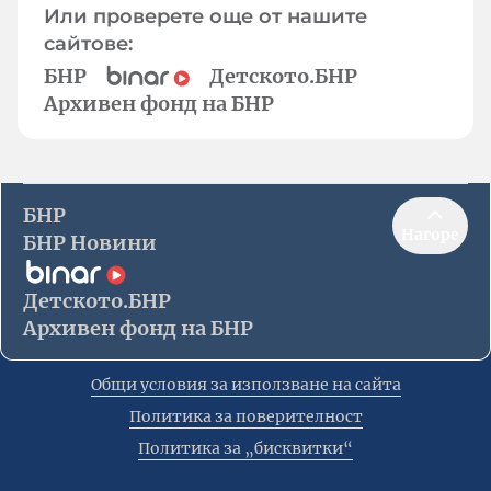
Или проверете още от нашите
сайтове:
БНР
Детското.БНР
Архивен фонд на БНР
БНР
Нагоре
БНР Новини
Детското.БНР
Архивен фонд на БНР
Общи условия за използване на сайта
Политика за поверителност
Политика за „бисквитки“