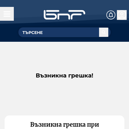
Възникна грешка!
Възникна грешка при