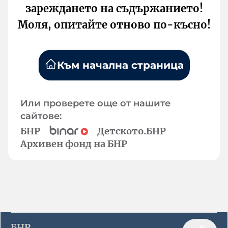
зареждането на съдържанието!
Моля, опитайте отново по-късно!
Към начална страница
Или проверете още от нашите
сайтове:
БНР
Детското.БНР
Архивен фонд на БНР
БНР