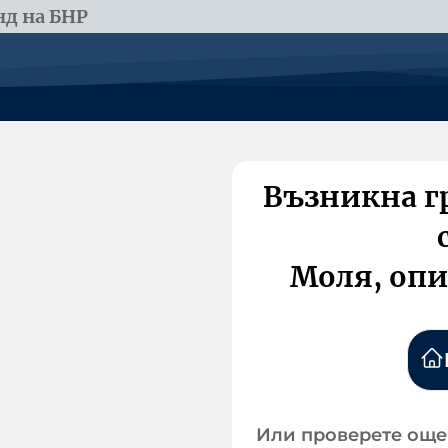
д на БНР
Възникна г
Моля, опи
Или проверете още 