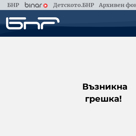
БНР
Детското.БНР
Архивен фон
Възникна
грешка!