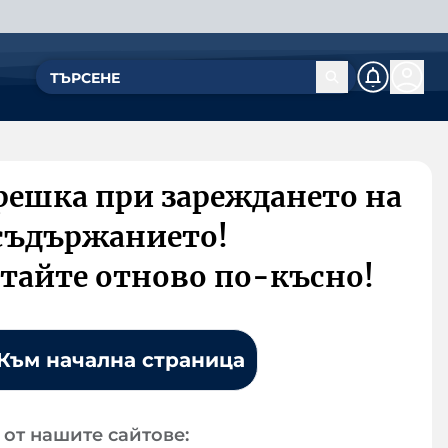
решка при зареждането на
съдържанието!
тайте отново по-късно!
Към начална страница
от нашите сайтове: