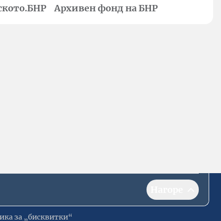
ското.БНР
Архивен фонд на БНР
Нагоре
ика за „бисквитки“