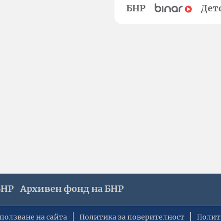
БНР
Дет
БНР
Архивен фонд на БНР
ползване на сайта
Политика за поверителност
Полит