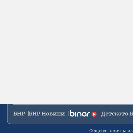
БНР
БНР Новини
Детското.
Общи условия за из