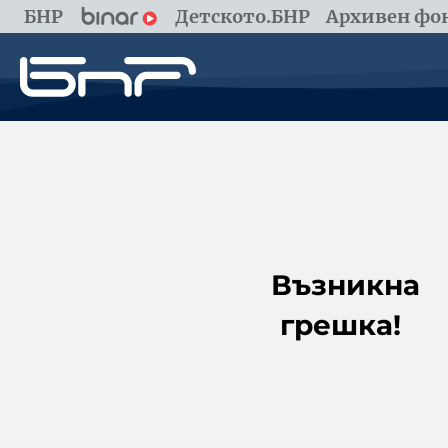
БНР
Детското.БНР
Архивен фон
Възникна
грешка!