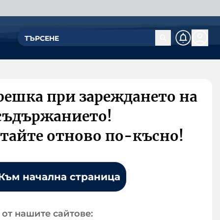
решка при зареждането на
съдържанието!
тайте отново по-късно!
Към начална страница
от нашите сайтове: