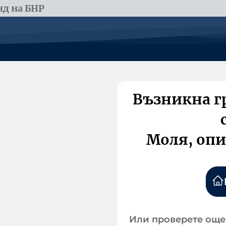
д на БНР
Възникна г
Моля, опи
Или проверете още 