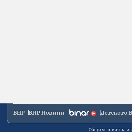
БНР
БНР Новини
Детското.
Общи условия за из