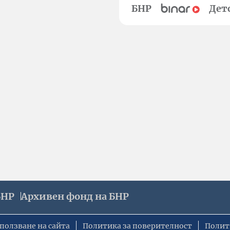
БНР
Дет
БНР
Архивен фонд на БНР
ползване на сайта
Политика за поверителност
Полит