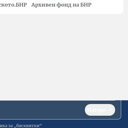
ското.БНР
Архивен фонд на БНР
Нагоре
ика за „бисквитки“