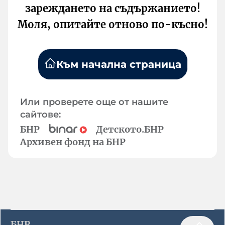
зареждането на съдържанието!
Моля, опитайте отново по-късно!
Към начална страница
Или проверете още от нашите
сайтове:
БНР
Детското.БНР
Архивен фонд на БНР
БНР