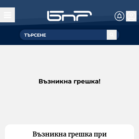
Възникна грешка!
Възникна грешка при