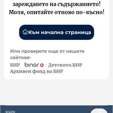
зареждането на съдържанието!
Моля, опитайте отново по-късно!
Към начална страница
Или проверете още от нашите
сайтове:
БНР
Детското.БНР
Архивен фонд на БНР
БНР