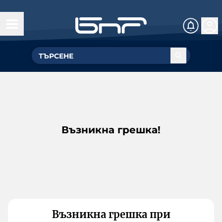
Възникна грешка!
Възникна грешка при