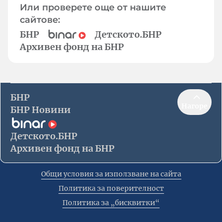
Или проверете още от нашите
сайтове:
БНР
Детското.БНР
Архивен фонд на БНР
БНР
Нагоре
БНР Новини
Детското.БНР
Архивен фонд на БНР
Общи условия за използване на сайта
Политика за поверителност
Политика за „бисквитки“