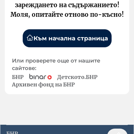
зареждането на съдържанието!
Моля, опитайте отново по-късно!
Към начална страница
Или проверете още от нашите
сайтове:
БНР
Детското.БНР
Архивен фонд на БНР
БНР