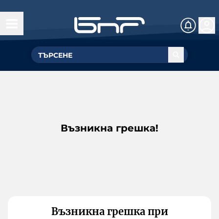
Възникна грешка!
Възникна грешка при