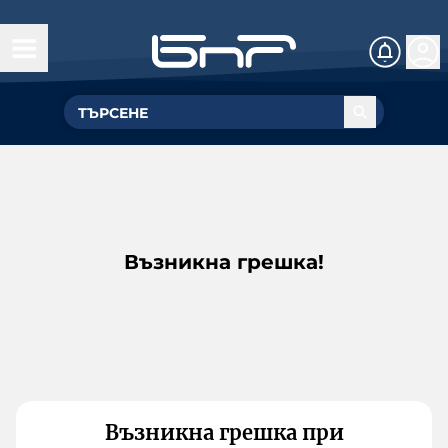
Възникна грешка!
Възникна грешка при