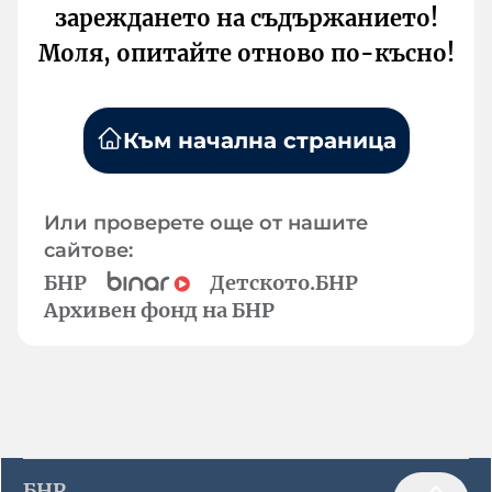
зареждането на съдържанието!
Моля, опитайте отново по-късно!
Към начална страница
Или проверете още от нашите
сайтове:
БНР
Детското.БНР
Архивен фонд на БНР
БНР