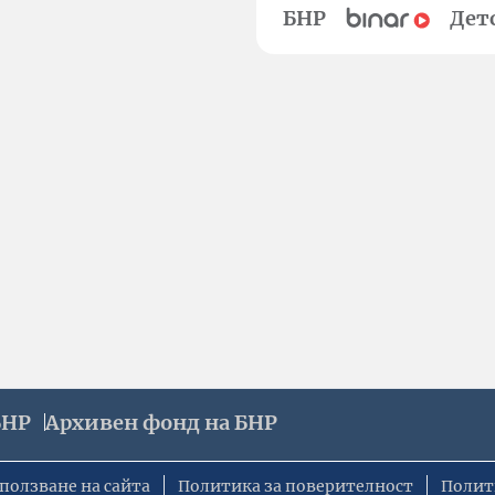
БНР
Дет
БНР
Архивен фонд на БНР
ползване на сайта
Политика за поверителност
Полит