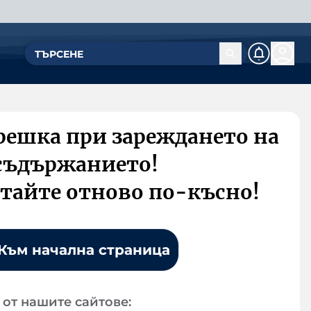
решка при зареждането на
съдържанието!
тайте отново по-късно!
Към начална страница
от нашите сайтове: