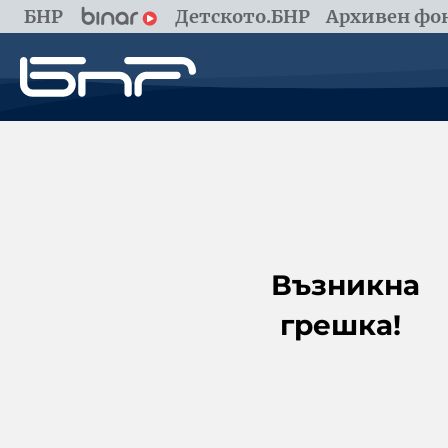
БНР
Детското.БНР
Архивен фон
Възникна
грешка!