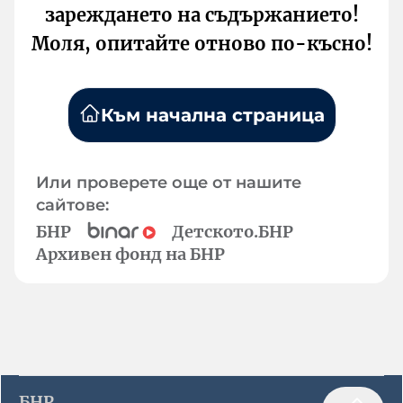
зареждането на съдържанието!
Моля, опитайте отново по-късно!
Към начална страница
Или проверете още от нашите
сайтове:
БНР
Детското.БНР
Архивен фонд на БНР
БНР