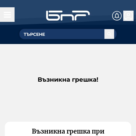
Възникна грешка!
Възникна грешка при