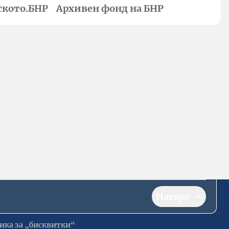
ското.БНР
Архивен фонд на БНР
Нагоре
ика за „бисквитки“