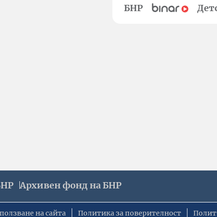
БНР
Дет
БНР
Архивен фонд на БНР
ползване на сайта
Политика за поверителност
Полит