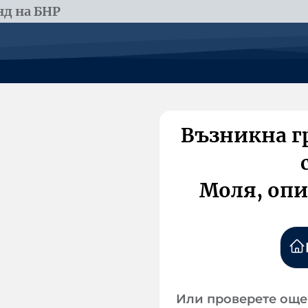
д на БНР
Възникна г
Моля, опи
Или проверете още 