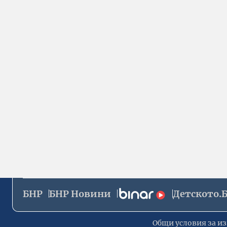
БНР
БНР Новини
Детското.
Общи условия за из