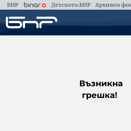
БНР
Детското.БНР
Архивен фон
Възникна
грешка!