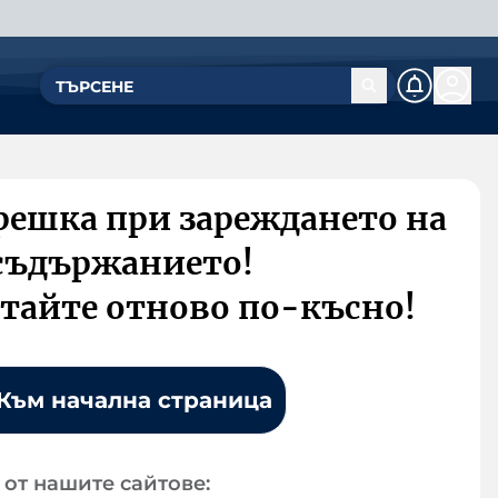
решка при зареждането на
съдържанието!
тайте отново по-късно!
Към начална страница
от нашите сайтове: