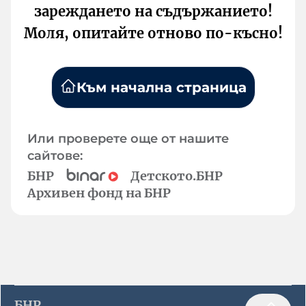
зареждането на съдържанието!
Моля, опитайте отново по-късно!
Към начална страница
Или проверете още от нашите
сайтове:
БНР
Детското.БНР
Архивен фонд на БНР
БНР