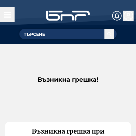
Възникна грешка!
Възникна грешка при