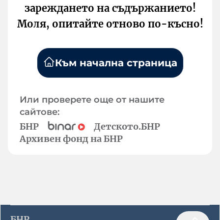
зареждането на съдържанието!
Моля, опитайте отново по-късно!
Към начална страница
Или проверете още от нашите
сайтове:
БНР
Детското.БНР
Архивен фонд на БНР
БНР