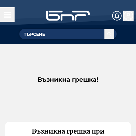
Възникна грешка!
Възникна грешка при