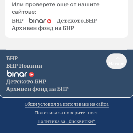
Или проверете още от нашите
сайтове:
БНР
Детското.БНР
Архивен фонд на БНР
БНР
Нагоре
БНР Новини
Детското.БНР
Архивен фонд на БНР
Общи условия за използване на сайта
Политика за поверителност
Политика за „бисквитки“