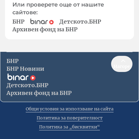
Или проверете още от нашите
сайтове:
БНР
Детското.БНР
Архивен фонд на БНР
БНР
Нагоре
БНР Новини
Детското.БНР
Архивен фонд на БНР
Общи условия за използване на сайта
Политика за поверителност
Политика за „бисквитки“