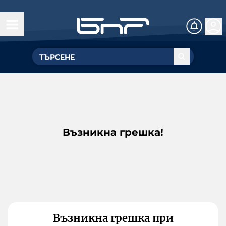
Възникна грешка!
Възникна грешка при