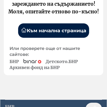
зареждането на съдържанието!
Моля, опитайте отново по-късно!
Към начална страница
Или проверете още от нашите
сайтове:
БНР
Детското.БНР
Архивен фонд на БНР
БНР