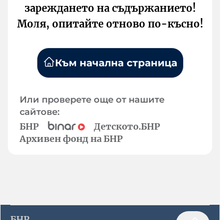
зареждането на съдържанието!
Моля, опитайте отново по-късно!
Към начална страница
Или проверете още от нашите
сайтове:
БНР
Детското.БНР
Архивен фонд на БНР
БНР