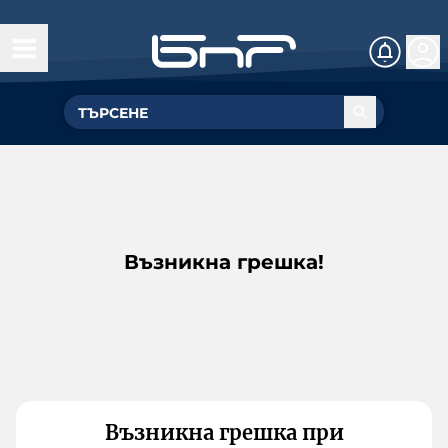
Възникна грешка!
Възникна грешка при