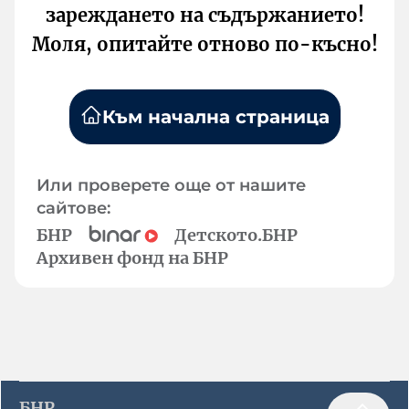
зареждането на съдържанието!
Моля, опитайте отново по-късно!
Към начална страница
Или проверете още от нашите
сайтове:
БНР
Детското.БНР
Архивен фонд на БНР
БНР