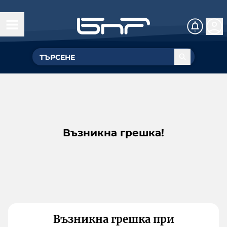
Възникна грешка!
Възникна грешка при