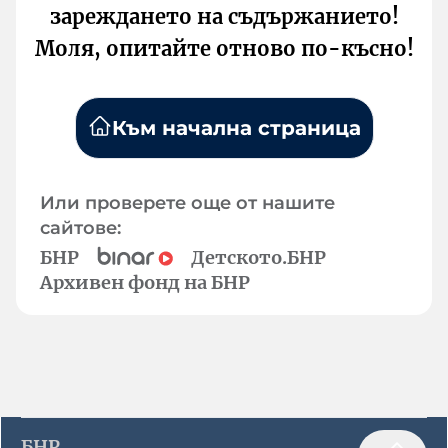
зареждането на съдържанието!
Моля, опитайте отново по-късно!
Към начална страница
Или проверете още от нашите
сайтове:
БНР
Детското.БНР
Архивен фонд на БНР
БНР