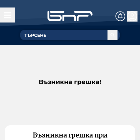
Възникна грешка!
Възникна грешка при