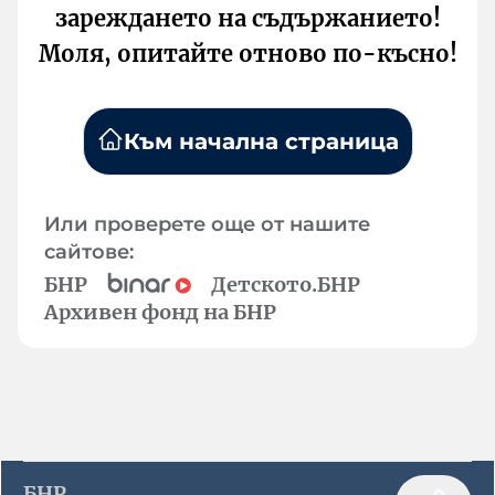
зареждането на съдържанието!
Моля, опитайте отново по-късно!
Към начална страница
Или проверете още от нашите
сайтове:
БНР
Детското.БНР
Архивен фонд на БНР
БНР