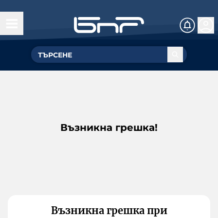
Възникна грешка!
Възникна грешка при