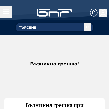
Възникна грешка!
Възникна грешка при