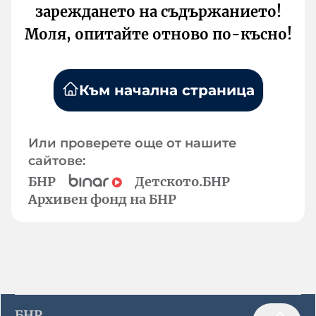
зареждането на съдържанието!
Моля, опитайте отново по-късно!
Към начална страница
Или проверете още от нашите
сайтове:
БНР
Детското.БНР
Архивен фонд на БНР
БНР