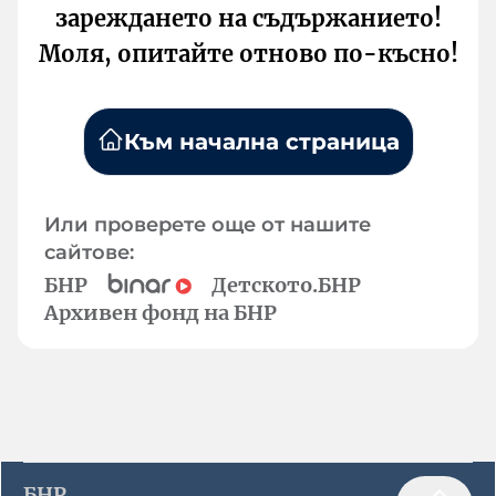
зареждането на съдържанието!
Моля, опитайте отново по-късно!
Към начална страница
Или проверете още от нашите
сайтове:
БНР
Детското.БНР
Архивен фонд на БНР
БНР