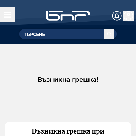
Възникна грешка!
Възникна грешка при