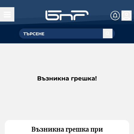
Възникна грешка!
Възникна грешка при