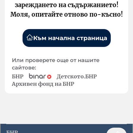
зареждането на съдържанието!
Моля, опитайте отново по-късно!
Към начална страница
Или проверете още от нашите
сайтове:
БНР
Детското.БНР
Архивен фонд на БНР
БНР