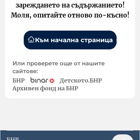
зареждането на съдържанието!
Моля, опитайте отново по-късно!
Към начална страница
Или проверете още от нашите
сайтове:
БНР
Детското.БНР
Архивен фонд на БНР
БНР