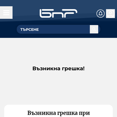
Възникна грешка!
Възникна грешка при