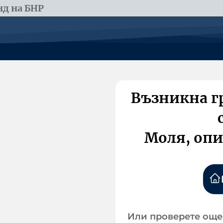
д на БНР
Възникна г
Моля, опи
Или проверете още 