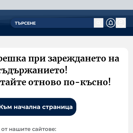
решка при зареждането на
съдържанието!
тайте отново по-късно!
Към начална страница
от нашите сайтове: