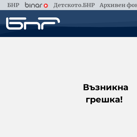
БНР
Детското.БНР
Архивен фон
Възникна
грешка!