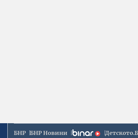
БНР
БНР Новини
Детското.