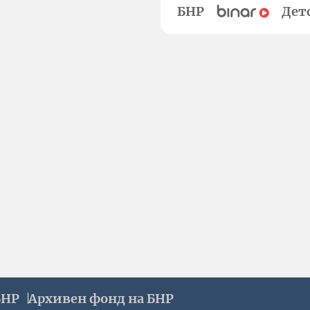
БНР
Дет
БНР
Архивен фонд на БНР