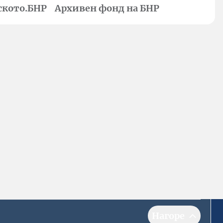
ското.БНР
Архивен фонд на БНР
Нагоре