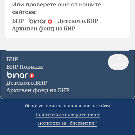
Или проверете още от нашите
сайтове:
БНР
Детското.БНР
Архивен фонд на БНР
БНР
Нагоре
БНР Новини
Детското.БНР
Архивен фонд на БНР
Общи условия за използване на сайта
Политика за поверителност
Политика за „бисквитки“