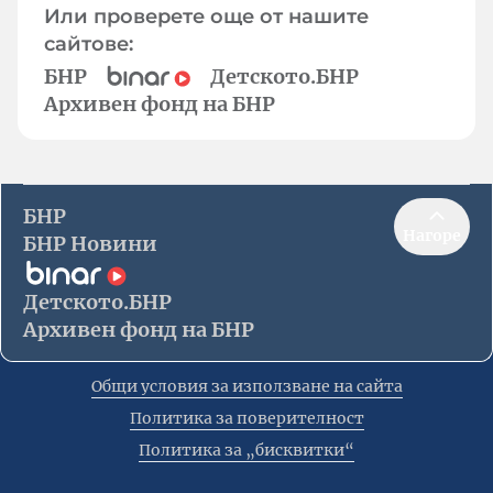
Или проверете още от нашите
сайтове:
БНР
Детското.БНР
Архивен фонд на БНР
БНР
Нагоре
БНР Новини
Детското.БНР
Архивен фонд на БНР
Общи условия за използване на сайта
Политика за поверителност
Политика за „бисквитки“