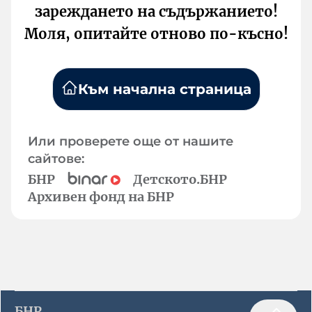
зареждането на съдържанието!
Моля, опитайте отново по-късно!
Към начална страница
Или проверете още от нашите
сайтове:
БНР
Детското.БНР
Архивен фонд на БНР
БНР