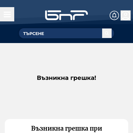
Възникна грешка!
Възникна грешка при