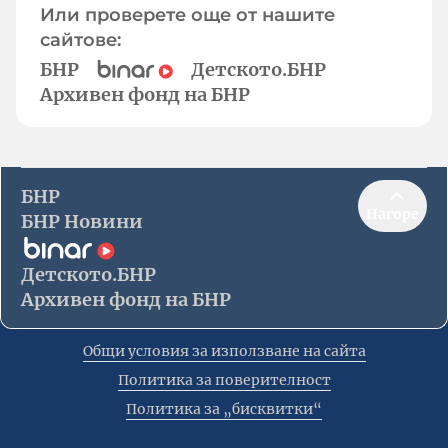
Или проверете още от нашите
сайтове:
БНР
Детското.БНР
Архивен фонд на БНР
БНР
Нагоре
БНР Новини
Детското.БНР
Архивен фонд на БНР
Общи условия за използване на сайта
Политика за поверителност
Политика за „бисквитки“