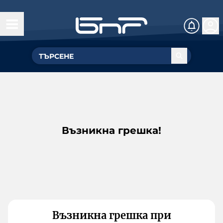
Възникна грешка!
Възникна грешка при