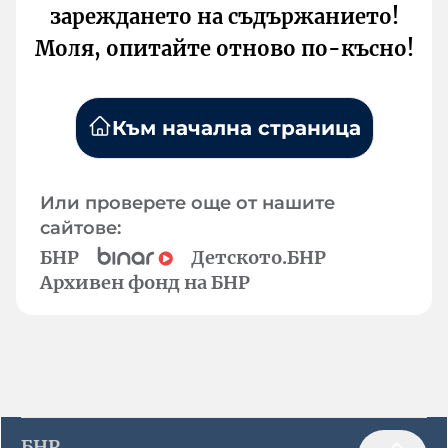
зареждането на съдържанието!
Моля, опитайте отново по-късно!
Към начална страница
Или проверете още от нашите
сайтове:
БНР
Детското.БНР
Архивен фонд на БНР
БНР