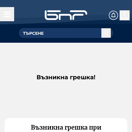
Възникна грешка!
Възникна грешка при