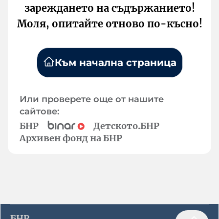
зареждането на съдържанието!
Моля, опитайте отново по-късно!
Към начална страница
Или проверете още от нашите
сайтове:
БНР
Детското.БНР
Архивен фонд на БНР
БНР