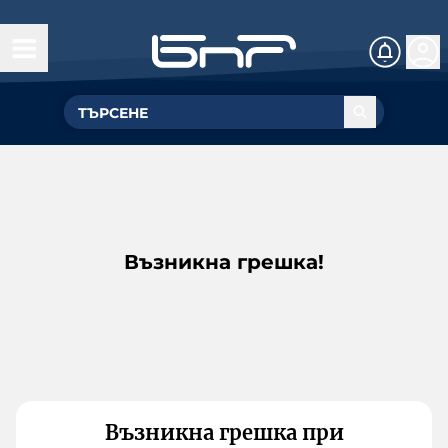
Възникна грешка!
Възникна грешка при