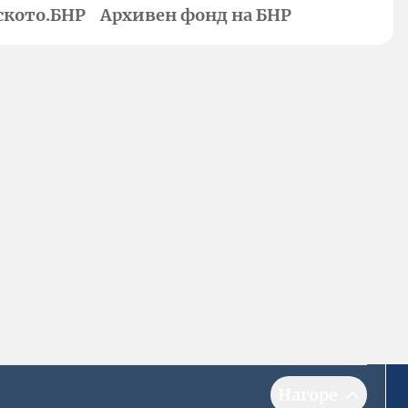
ското.БНР
Архивен фонд на БНР
Нагоре