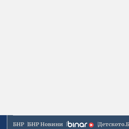
БНР
БНР Новини
Детското.