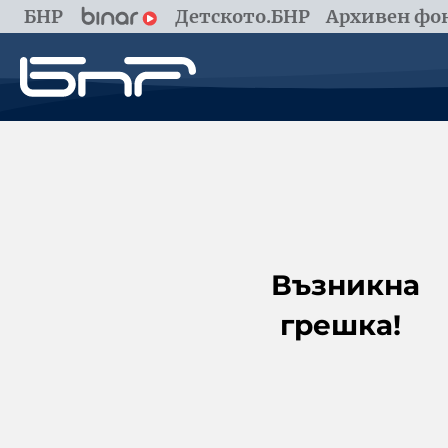
БНР
Детското.БНР
Архивен фон
Възникна
грешка!