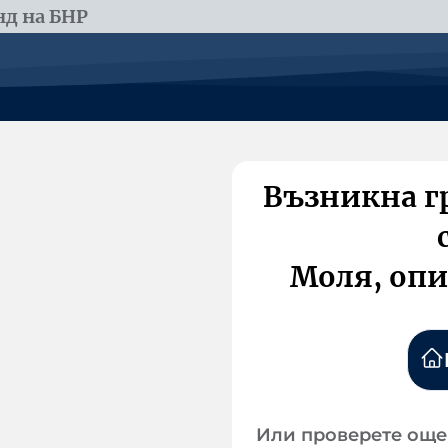
д на БНР
Възникна г
Моля, опи
Или проверете още 