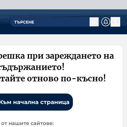
решка при зареждането на
съдържанието!
тайте отново по-късно!
Към начална страница
от нашите сайтове: