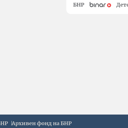
БНР
Дет
БНР
Архивен фонд на БНР