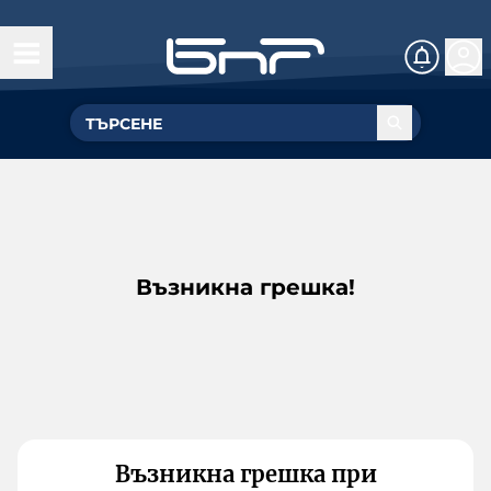
Възникна грешка!
Възникна грешка при