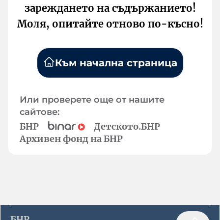
зареждането на съдържанието!
Моля, опитайте отново по-късно!
Към начална страница
Или проверете още от нашите
сайтове:
БНР
Детското.БНР
Архивен фонд на БНР
БНР