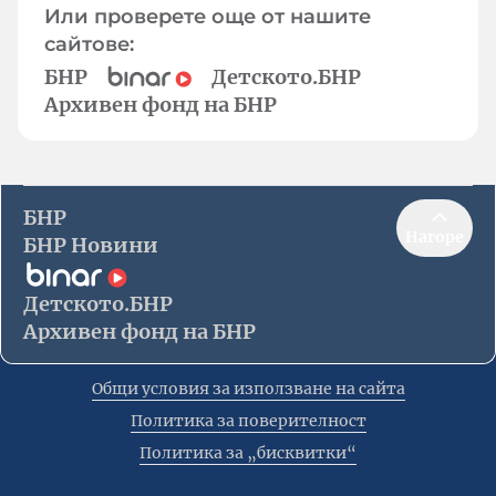
Или проверете още от нашите
сайтове:
БНР
Детското.БНР
Архивен фонд на БНР
БНР
Нагоре
БНР Новини
Детското.БНР
Архивен фонд на БНР
Общи условия за използване на сайта
Политика за поверителност
Политика за „бисквитки“