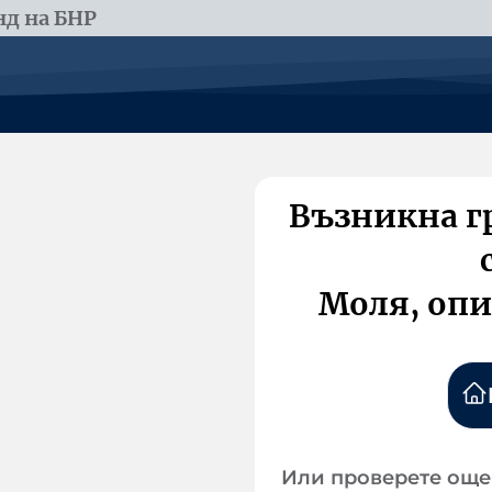
д на БНР
Възникна г
Моля, опи
Или проверете още 