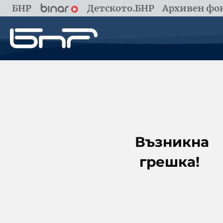
БНР
Детското.БНР
Архивен фон
Възникна
грешка!