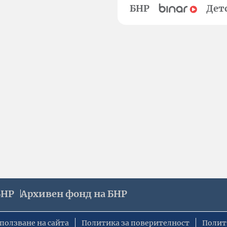
БНР
Дет
БНР
Архивен фонд на БНР
ползване на сайта
Политика за поверителност
Полит