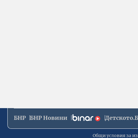
БНР
БНР Новини
Детското.
Общи условия за из