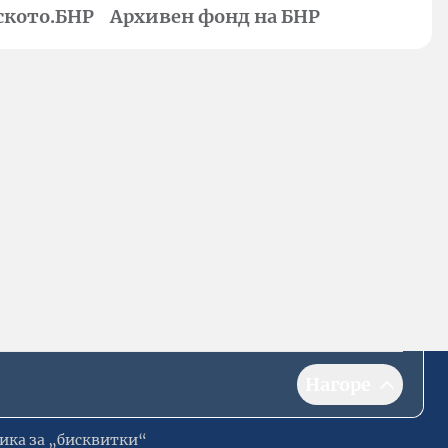
ското.БНР
Архивен фонд на БНР
Нагоре
ика за „бисквитки“