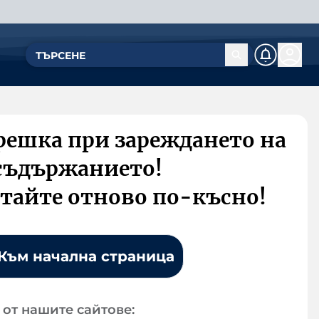
решка при зареждането на
съдържанието!
тайте отново по-късно!
Към начална страница
от нашите сайтове: