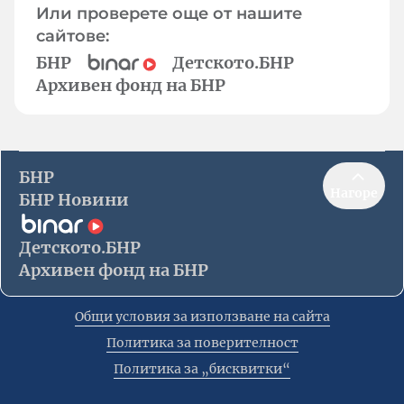
Или проверете още от нашите
сайтове:
БНР
Детското.БНР
Архивен фонд на БНР
БНР
Нагоре
БНР Новини
Детското.БНР
Архивен фонд на БНР
Общи условия за използване на сайта
Политика за поверителност
Политика за „бисквитки“