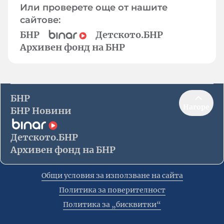
Или проверете още от нашите
сайтове:
БНР
Детското.БНР
Архивен фонд на БНР
БНР
Нагоре
БНР Новини
Детското.БНР
Архивен фонд на БНР
Общи условия за използване на сайта
Политика за поверителност
Политика за „бисквитки“