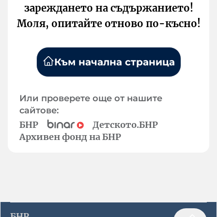
зареждането на съдържанието!
Моля, опитайте отново по-късно!
Към начална страница
Или проверете още от нашите
сайтове:
БНР
Детското.БНР
Архивен фонд на БНР
БНР