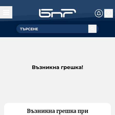
Възникна грешка!
Възникна грешка при