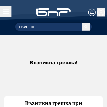
Възникна грешка!
Възникна грешка при