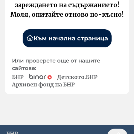
зареждането на съдържанието!
Моля, опитайте отново по-късно!
Към начална страница
Или проверете още от нашите
сайтове:
БНР
Детското.БНР
Архивен фонд на БНР
БНР