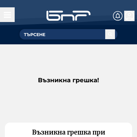
Възникна грешка!
Възникна грешка при