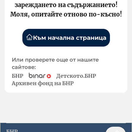
зареждането на съдържанието!
Моля, опитайте отново по-късно!
Към начална страница
Или проверете още от нашите
сайтове:
БНР
Детското.БНР
Архивен фонд на БНР
БНР