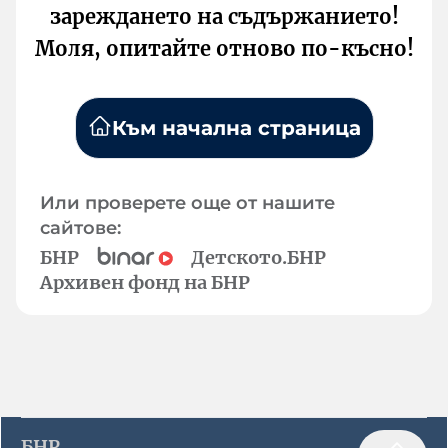
зареждането на съдържанието!
Моля, опитайте отново по-късно!
Към начална страница
Или проверете още от нашите
сайтове:
БНР
Детското.БНР
Архивен фонд на БНР
БНР