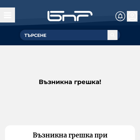
Възникна грешка!
Възникна грешка при