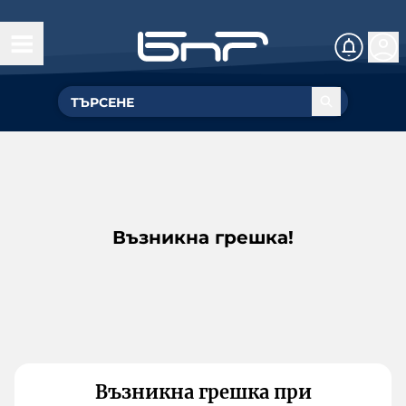
Възникна грешка!
Възникна грешка при