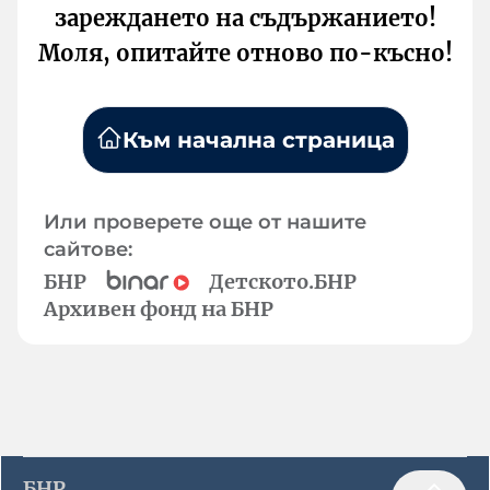
зареждането на съдържанието!
Моля, опитайте отново по-късно!
Към начална страница
Или проверете още от нашите
сайтове:
БНР
Детското.БНР
Архивен фонд на БНР
БНР