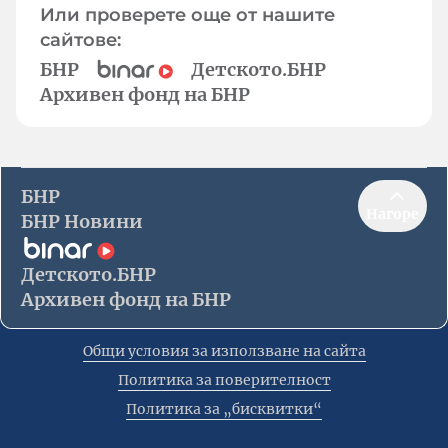
Или проверете още от нашите
сайтове:
БНР
Детското.БНР
Архивен фонд на БНР
БНР
Нагоре
БНР Новини
Детското.БНР
Архивен фонд на БНР
Общи условия за използване на сайта
Политика за поверителност
Политика за „бисквитки“