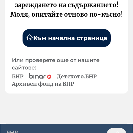
зареждането на съдържанието!
Моля, опитайте отново по-късно!
Към начална страница
Или проверете още от нашите
сайтове:
БНР
Детското.БНР
Архивен фонд на БНР
БНР