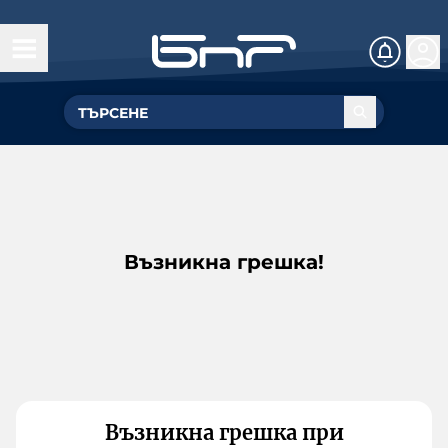
Възникна грешка!
Възникна грешка при