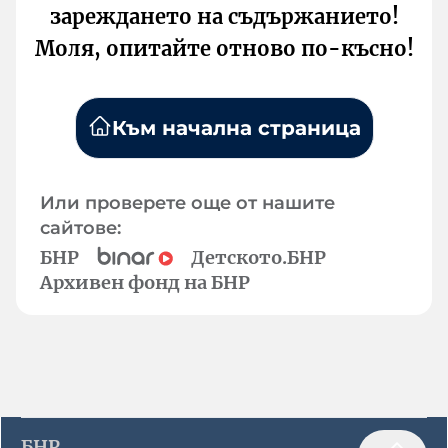
зареждането на съдържанието!
Моля, опитайте отново по-късно!
Към начална страница
Или проверете още от нашите
сайтове:
БНР
Детското.БНР
Архивен фонд на БНР
БНР