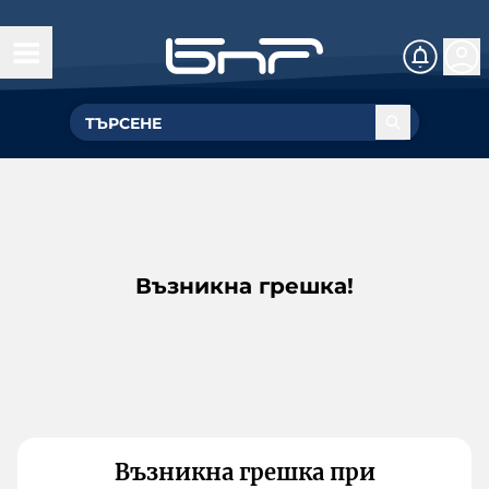
Възникна грешка!
Възникна грешка при