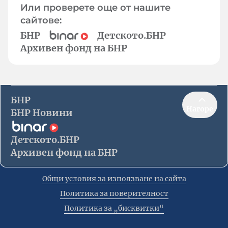
Или проверете още от нашите
сайтове:
БНР
Детското.БНР
Архивен фонд на БНР
БНР
Нагоре
БНР Новини
Детското.БНР
Архивен фонд на БНР
Общи условия за използване на сайта
Политика за поверителност
Политика за „бисквитки“