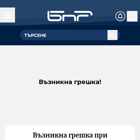
Възникна грешка!
Възникна грешка при