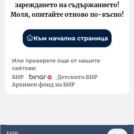
зареждането на съдържанието!
Моля, опитайте отново по-късно!
Към начална страница
Или проверете още от нашите
сайтове:
БНР
Детското.БНР
Архивен фонд на БНР
БНР